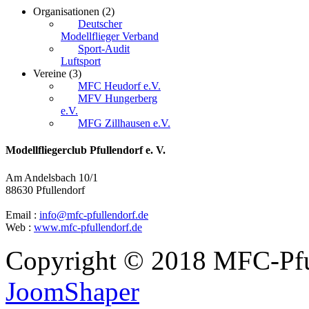
Organisationen
(2)
Deutscher
Modellflieger Verband
Sport-Audit
Luftsport
Vereine
(3)
MFC Heudorf e.V.
MFV Hungerberg
e.V.
MFG Zillhausen e.V.
Modellfliegerclub Pfullendorf e. V.
Am Andelsbach 10/1
88630 Pfullendorf
Email :
info@mfc-pfullendorf.de
Web :
www.mfc-pfullendorf.de
Copyright © 2018 MFC-Pful
JoomShaper