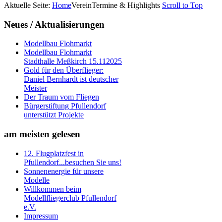
Aktuelle Seite:
Home
Verein
Termine & Highlights
Scroll to Top
Neues
/ Aktualisierungen
Modellbau Flohmarkt
Modellbau Flohmarkt
Stadthalle Meßkirch 15.112025
Gold für den Überflieger:
Daniel Bernhardt ist deutscher
Meister
Der Traum vom Fliegen
Bürgerstiftung Pfullendorf
unterstützt Projekte
am
meisten gelesen
12. Flugplatzfest in
Pfullendorf...besuchen Sie uns!
Sonnenenergie für unsere
Modelle
Willkommen beim
Modellfliegerclub Pfullendorf
e.V.
Impressum