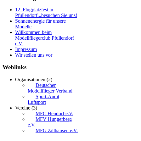
12. Flugplatzfest in
Pfullendorf...besuchen Sie uns!
Sonnenenergie für unsere
Modelle
Willkommen beim
Modellfliegerclub Pfullendorf
e.V.
Impressum
Wir stellen uns vor
Weblinks
Organisationen
(2)
Deutscher
Modellflieger Verband
Sport-Audit
Luftsport
Vereine
(3)
MFC Heudorf e.V.
MFV Hungerberg
e.V.
MFG Zillhausen e.V.