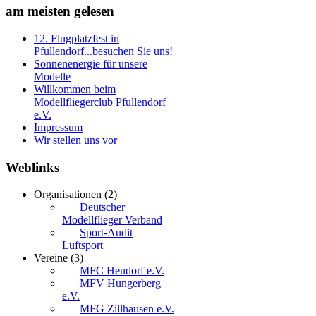
am
meisten gelesen
12. Flugplatzfest in
Pfullendorf...besuchen Sie uns!
Sonnenenergie für unsere
Modelle
Willkommen beim
Modellfliegerclub Pfullendorf
e.V.
Impressum
Wir stellen uns vor
Weblinks
Organisationen
(2)
Deutscher
Modellflieger Verband
Sport-Audit
Luftsport
Vereine
(3)
MFC Heudorf e.V.
MFV Hungerberg
e.V.
MFG Zillhausen e.V.