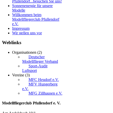
Pfullendorf...besuchen Sie uns!
Sonnenenergie für unsere
Modelle
Willkommen beim
Modellfliegerclub Pfullendorf
e.V.
Impressum
Wir stellen uns vor
Weblinks
Organisationen
(2)
Deutscher
Modellflieger Verband
Sport-Audit
Luftsport
Vereine
(3)
MFC Heudorf e.V.
MFV Hungerberg
e.V.
MFG Zillhausen e.V.
Modellfliegerclub Pfullendorf e. V.